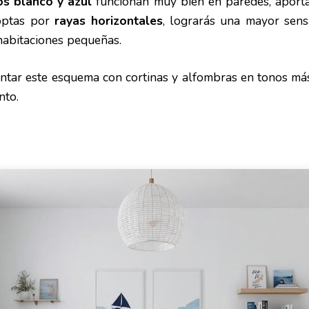
os blanco y azul
funcionan muy bien en paredes, aporta
 optas por
rayas horizontales
, lograrás una mayor sens
 habitaciones pequeñas.
ar este esquema con cortinas y alfombras en tonos má
nto.