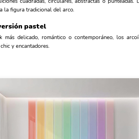
ciones cuadradas, circulares, abstractas o punteadas. L
 a la figura tradicional del arco.
versión pastel
k más delicado, romántico o contemporáneo, los arcoír
chic y encantadores.