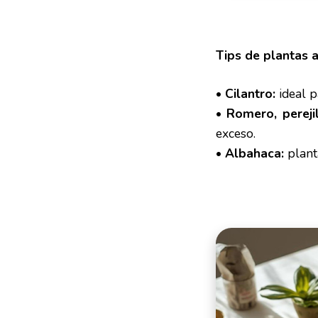
Tips de plantas 
•
Cilantro:
ideal p
•
Romero, pereji
exceso.
•
Albahaca:
planta