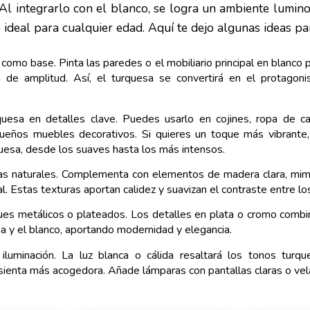
 Al integrarlo con el blanco, se logra un ambiente lumino
deal para cualquier edad. Aquí te dejo algunas ideas par
como base. Pinta las paredes o el mobiliario principal en blanco pa
 de amplitud. Así, el turquesa se convertirá en el protagonis
rquesa en detalles clave. Puedes usarlo en cojines, ropa de 
ueños muebles decorativos. Si quieres un toque más vibrante,
uesa, desde los suaves hasta los más intensos.
s naturales. Complementa con elementos de madera clara, mimb
ual. Estas texturas aportan calidez y suavizan el contraste entre los
ues metálicos o plateados. Los detalles en plata o cromo comb
sa y el blanco, aportando modernidad y elegancia.
iluminación. La luz blanca o cálida resaltará los tonos turq
 sienta más acogedora. Añade lámparas con pantallas claras o vel