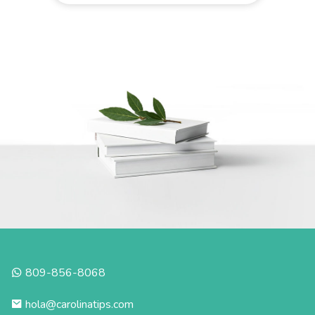
809-856-8068
hola@carolinatips.com