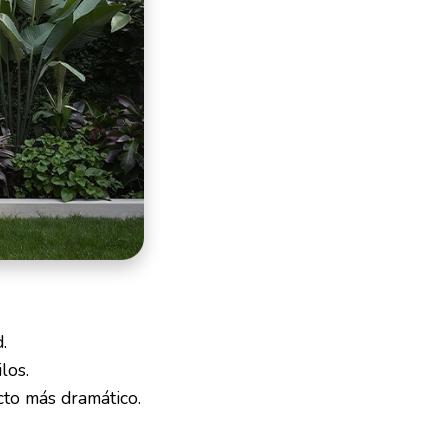
.
los.
cto más dramático.