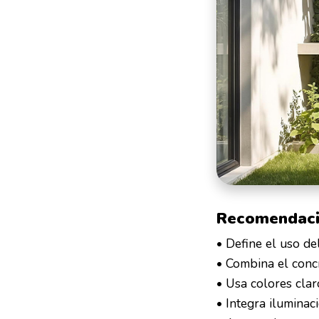
Recomendac
• Define el uso de
• Combina el concr
• Usa colores clar
• Integra iluminac